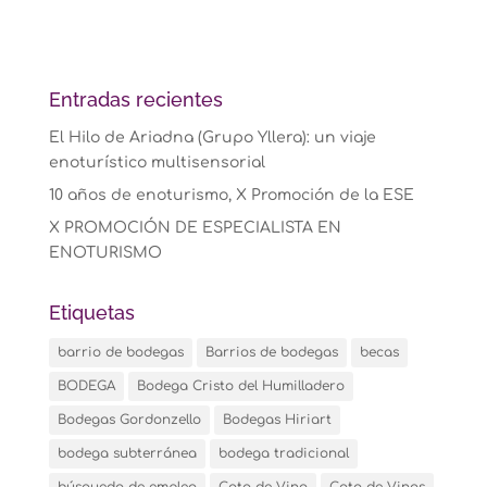
Entradas recientes
El Hilo de Ariadna (Grupo Yllera): un viaje
enoturístico multisensorial
10 años de enoturismo, X Promoción de la ESE
X PROMOCIÓN DE ESPECIALISTA EN
ENOTURISMO
Etiquetas
barrio de bodegas
Barrios de bodegas
becas
BODEGA
Bodega Cristo del Humilladero
Bodegas Gordonzello
Bodegas Hiriart
bodega subterránea
bodega tradicional
búsqueda de empleo
Cata de Vino
Cata de Vinos