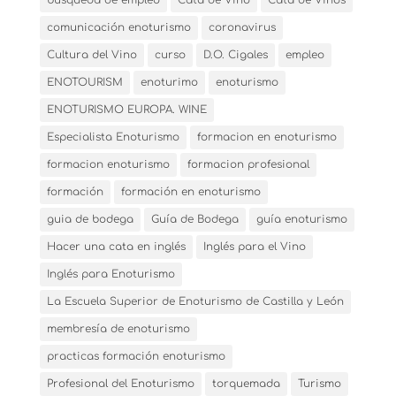
comunicación enoturismo
coronavirus
Cultura del Vino
curso
D.O. Cigales
empleo
ENOTOURISM
enoturimo
enoturismo
ENOTURISMO EUROPA. WINE
Especialista Enoturismo
formacion en enoturismo
formacion enoturismo
formacion profesional
formación
formación en enoturismo
guia de bodega
Guía de Bodega
guía enoturismo
Hacer una cata en inglés
Inglés para el Vino
Inglés para Enoturismo
La Escuela Superior de Enoturismo de Castilla y León
membresía de enoturismo
practicas formación enoturismo
Profesional del Enoturismo
torquemada
Turismo