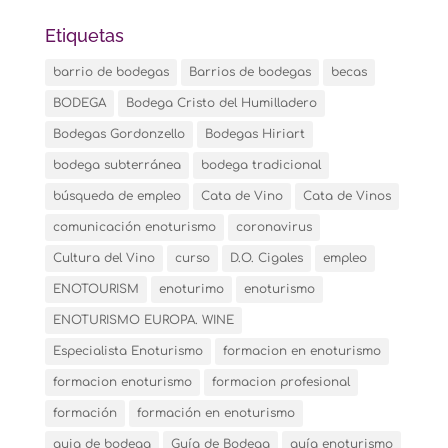
Etiquetas
barrio de bodegas
Barrios de bodegas
becas
BODEGA
Bodega Cristo del Humilladero
Bodegas Gordonzello
Bodegas Hiriart
bodega subterránea
bodega tradicional
búsqueda de empleo
Cata de Vino
Cata de Vinos
comunicación enoturismo
coronavirus
Cultura del Vino
curso
D.O. Cigales
empleo
ENOTOURISM
enoturimo
enoturismo
ENOTURISMO EUROPA. WINE
Especialista Enoturismo
formacion en enoturismo
formacion enoturismo
formacion profesional
formación
formación en enoturismo
guia de bodega
Guía de Bodega
guía enoturismo