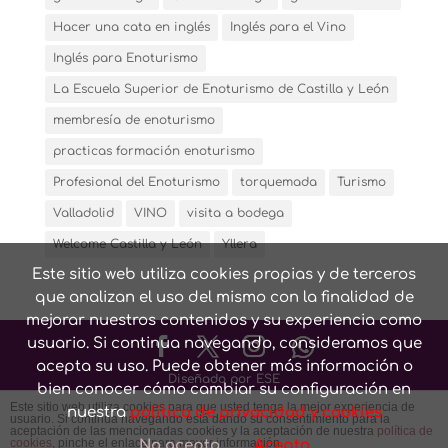
Hacer una cata en inglés
Inglés para el Vino
Inglés para Enoturismo
La Escuela Superior de Enoturismo de Castilla y León
membresía de enoturismo
practicas formación enoturismo
Profesional del Enoturismo
torquemada
Turismo
Valladolid
VINO
visita a bodega
Welcome Castilla y León
Yllera
Este sitio web utiliza cookies propias y de terceros
que analizan el uso del mismo con la finalidad de
mejorar nuestros contenidos y su experiencia como
usuario. Si continua navegando, consideramos que
acepta su uso. Puede obtener más información o
Diseñado por ESE
bien conocer cómo cambiar su configuración en
Este sitio web utiliza cookies para que usted tenga la mejor experiencia de
nuestra
política de privacidad y cookies
usuario. Si continúa navegando está dando su consentimiento para la
Conozca nuestra
Política de privacidad y cookies
y
Aviso
aceptación de las mencionadas cookies y la aceptación de nuestra
política de
cookies
, pinche el enlace para mayor información.
No acepto
Acepto