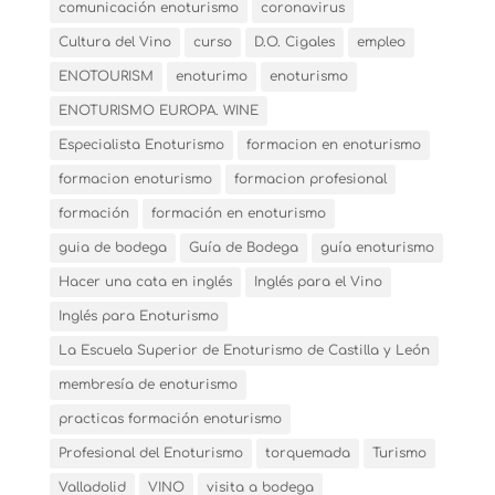
comunicación enoturismo
coronavirus
Cultura del Vino
curso
D.O. Cigales
empleo
ENOTOURISM
enoturimo
enoturismo
ENOTURISMO EUROPA. WINE
Especialista Enoturismo
formacion en enoturismo
formacion enoturismo
formacion profesional
formación
formación en enoturismo
guia de bodega
Guía de Bodega
guía enoturismo
Hacer una cata en inglés
Inglés para el Vino
Inglés para Enoturismo
La Escuela Superior de Enoturismo de Castilla y León
membresía de enoturismo
practicas formación enoturismo
Profesional del Enoturismo
torquemada
Turismo
Valladolid
VINO
visita a bodega