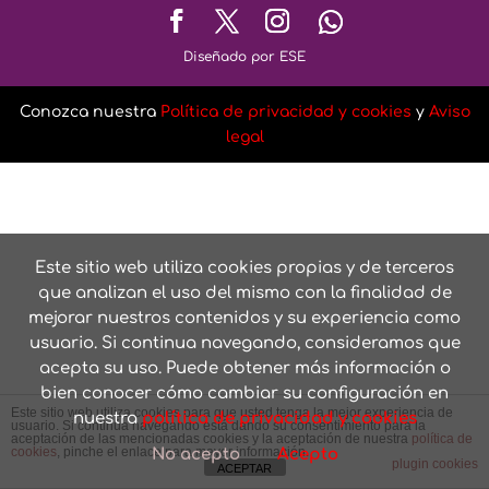
Diseñado por ESE
Conozca nuestra
Política de privacidad y cookies
y
Aviso
legal
Este sitio web utiliza cookies propias y de terceros
que analizan el uso del mismo con la finalidad de
mejorar nuestros contenidos y su experiencia como
usuario. Si continua navegando, consideramos que
acepta su uso. Puede obtener más información o
bien conocer cómo cambiar su configuración en
Este sitio web utiliza cookies para que usted tenga la mejor experiencia de
nuestra
política de privacidad y cookies
usuario. Si continúa navegando está dando su consentimiento para la
aceptación de las mencionadas cookies y la aceptación de nuestra
política de
cookies
, pinche el enlace para mayor información.
No acepto
Acepto
plugin cookies
ACEPTAR