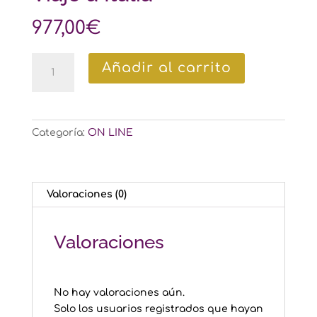
977,00
€
Viaje
Añadir al carrito
a
Italia
cantidad
Categoría:
ON LINE
Valoraciones (0)
Valoraciones
No hay valoraciones aún.
Solo los usuarios registrados que hayan