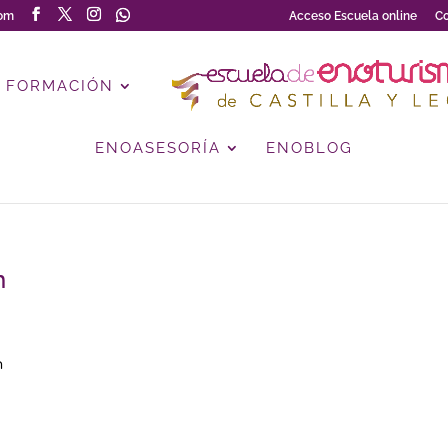
com
Acceso Escuela online
Co
FORMACIÓN
ENOASESORÍA
ENOBLOG
n
m