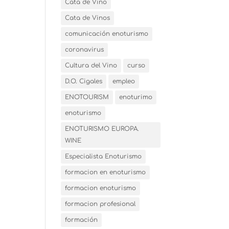
Cata de Vino
Cata de Vinos
comunicación enoturismo
coronavirus
Cultura del Vino
curso
D.O. Cigales
empleo
ENOTOURISM
enoturimo
enoturismo
ENOTURISMO EUROPA.
WINE
Especialista Enoturismo
formacion en enoturismo
formacion enoturismo
formacion profesional
formación