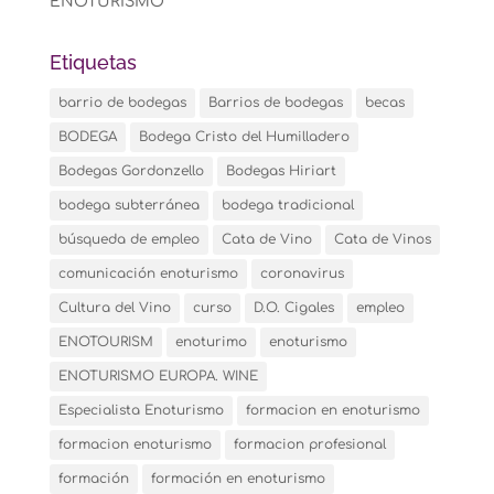
ENOTURISMO
Etiquetas
barrio de bodegas
Barrios de bodegas
becas
BODEGA
Bodega Cristo del Humilladero
Bodegas Gordonzello
Bodegas Hiriart
bodega subterránea
bodega tradicional
búsqueda de empleo
Cata de Vino
Cata de Vinos
comunicación enoturismo
coronavirus
Cultura del Vino
curso
D.O. Cigales
empleo
ENOTOURISM
enoturimo
enoturismo
ENOTURISMO EUROPA. WINE
Especialista Enoturismo
formacion en enoturismo
formacion enoturismo
formacion profesional
formación
formación en enoturismo