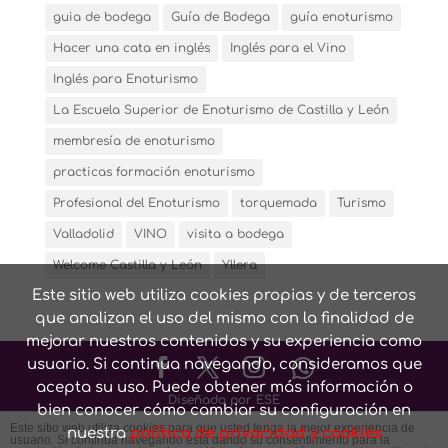
guia de bodega
Guía de Bodega
guía enoturismo
Hacer una cata en inglés
Inglés para el Vino
Inglés para Enoturismo
La Escuela Superior de Enoturismo de Castilla y León
membresía de enoturismo
practicas formación enoturismo
Profesional del Enoturismo
torquemada
Turismo
Valladolid
VINO
visita a bodega
Welcome Castilla y León
Yllera
Este sitio web utiliza cookies propias y de terceros
que analizan el uso del mismo con la finalidad de
mejorar nuestros contenidos y su experiencia como
usuario. Si continua navegando, consideramos que
acepta su uso. Puede obtener más información o
Diseñado por ESE
bien conocer cómo cambiar su configuración en
Este sitio web utiliza cookies para que usted tenga la mejor experiencia de
nuestra
política de privacidad y cookies
usuario. Si continúa navegando está dando su consentimiento para la