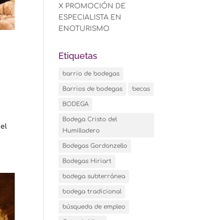
X PROMOCIÓN DE
ESPECIALISTA EN
ENOTURISMO
Etiquetas
barrio de bodegas
Barrios de bodegas
becas
BODEGA
Bodega Cristo del
el
Humilladero
Bodegas Gordonzello
Bodegas Hiriart
bodega subterránea
bodega tradicional
búsqueda de empleo