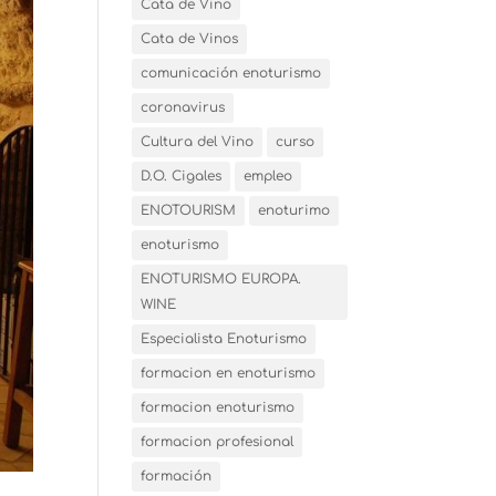
Cata de Vino
Cata de Vinos
comunicación enoturismo
coronavirus
Cultura del Vino
curso
D.O. Cigales
empleo
ENOTOURISM
enoturimo
enoturismo
ENOTURISMO EUROPA.
WINE
Especialista Enoturismo
formacion en enoturismo
formacion enoturismo
formacion profesional
formación