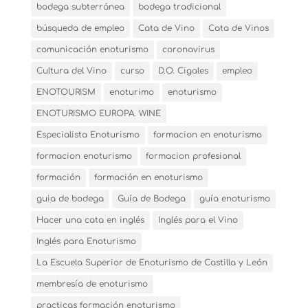
bodega subterránea
bodega tradicional
búsqueda de empleo
Cata de Vino
Cata de Vinos
comunicación enoturismo
coronavirus
Cultura del Vino
curso
D.O. Cigales
empleo
ENOTOURISM
enoturimo
enoturismo
ENOTURISMO EUROPA. WINE
Especialista Enoturismo
formacion en enoturismo
formacion enoturismo
formacion profesional
formación
formación en enoturismo
guia de bodega
Guía de Bodega
guía enoturismo
Hacer una cata en inglés
Inglés para el Vino
Inglés para Enoturismo
La Escuela Superior de Enoturismo de Castilla y León
membresía de enoturismo
practicas formación enoturismo