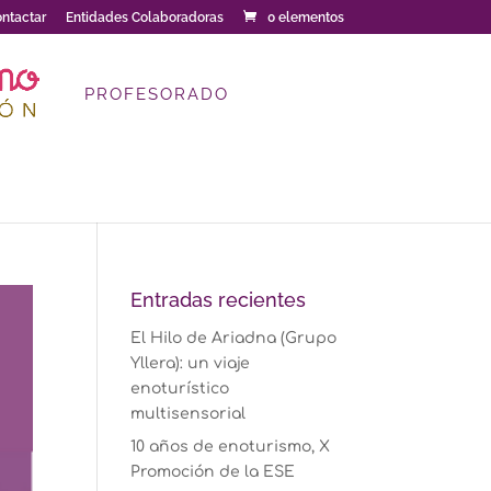
ntactar
Entidades Colaboradoras
0 elementos
PROFESORADO
Entradas recientes
El Hilo de Ariadna (Grupo
Yllera): un viaje
enoturístico
multisensorial
10 años de enoturismo, X
Promoción de la ESE