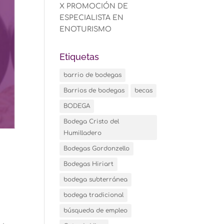
X PROMOCIÓN DE
ESPECIALISTA EN
ENOTURISMO
Etiquetas
barrio de bodegas
Barrios de bodegas
becas
BODEGA
Bodega Cristo del
Humilladero
Bodegas Gordonzello
Bodegas Hiriart
bodega subterránea
bodega tradicional
búsqueda de empleo