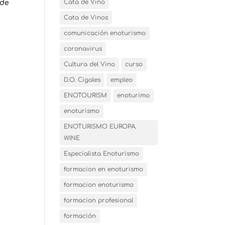
Cata de Vino
 de
Cata de Vinos
comunicación enoturismo
coronavirus
Cultura del Vino
curso
D.O. Cigales
empleo
ENOTOURISM
enoturimo
enoturismo
ENOTURISMO EUROPA.
WINE
Especialista Enoturismo
formacion en enoturismo
formacion enoturismo
formacion profesional
formación