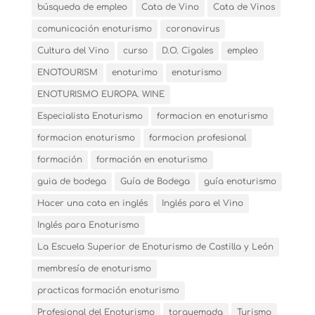
búsqueda de empleo
Cata de Vino
Cata de Vinos
comunicación enoturismo
coronavirus
Cultura del Vino
curso
D.O. Cigales
empleo
ENOTOURISM
enoturimo
enoturismo
ENOTURISMO EUROPA. WINE
Especialista Enoturismo
formacion en enoturismo
formacion enoturismo
formacion profesional
formación
formación en enoturismo
guia de bodega
Guía de Bodega
guía enoturismo
Hacer una cata en inglés
Inglés para el Vino
Inglés para Enoturismo
La Escuela Superior de Enoturismo de Castilla y León
membresía de enoturismo
practicas formación enoturismo
Profesional del Enoturismo
torquemada
Turismo