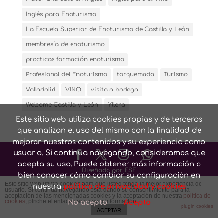
Inglés para Enoturismo
La Escuela Superior de Enoturismo de Castilla y León
membresía de enoturismo
practicas formación enoturismo
Profesional del Enoturismo
torquemada
Turismo
Valladolid
VINO
visita a bodega
Welcome Castilla y León
Yllera
Este sitio web utiliza cookies propias y de terceros
que analizan el uso del mismo con la finalidad de
mejorar nuestros contenidos y su experiencia como
usuario. Si continua navegando, consideramos que
acepta su uso. Puede obtener más información o
Diseñado por ESE
bien conocer cómo cambiar su configuración en
Este sitio web utiliza cookies para que usted tenga la mejor experiencia de
nuestra
política de privacidad y cookies
usuario. Si continúa navegando está dando su consentimiento para la
Conozca nuestra
Política de privacidad y cookies
y
Aviso
aceptación de las mencionadas cookies y la aceptación de nuestra
política de
cookies
, pinche el enlace para mayor información.
No acepto
Acepto
legal
plugin cookies
ACEPTAR