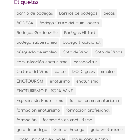
Etiquetas
barrio de bodegas
Barrios de bodegas
becas
BODEGA
Bodega Cristo del Humilladero
Bodegas Gordonzello
Bodegas Hiriart
bodega subterránea
bodega tradicional
búsqueda de empleo
Cata de Vino
Cata de Vinos
comunicación enoturismo
coronavirus
Cultura del Vino
curso
D.O. Cigales
empleo
ENOTOURISM
enoturimo
enoturismo
ENOTURISMO EUROPA. WINE
Especialista Enoturismo
formacion en enoturismo
formacion enoturismo
formacion profesional
formación
formación en enoturismo
guia de bodega
Guía de Bodega
guía enoturismo
Hacer una cata en inglés
Inglés para el Vino