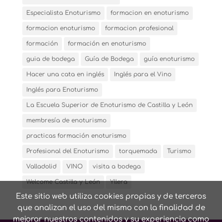
Especialista Enoturismo
formacion en enoturismo
formacion enoturismo
formacion profesional
formación
formación en enoturismo
guia de bodega
Guía de Bodega
guía enoturismo
Hacer una cata en inglés
Inglés para el Vino
Inglés para Enoturismo
La Escuela Superior de Enoturismo de Castilla y León
membresía de enoturismo
practicas formación enoturismo
Profesional del Enoturismo
torquemada
Turismo
Valladolid
VINO
visita a bodega
Welcome Castilla y León
Yllera
Este sitio web utiliza cookies propias y de terceros
que analizan el uso del mismo con la finalidad de
mejorar nuestros contenidos y su experiencia como