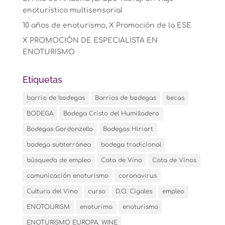
enoturístico multisensorial
10 años de enoturismo, X Promoción de la ESE
X PROMOCIÓN DE ESPECIALISTA EN
ENOTURISMO
Etiquetas
barrio de bodegas
Barrios de bodegas
becas
BODEGA
Bodega Cristo del Humilladero
Bodegas Gordonzello
Bodegas Hiriart
bodega subterránea
bodega tradicional
búsqueda de empleo
Cata de Vino
Cata de Vinos
comunicación enoturismo
coronavirus
Cultura del Vino
curso
D.O. Cigales
empleo
ENOTOURISM
enoturimo
enoturismo
ENOTURISMO EUROPA. WINE