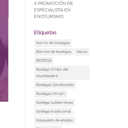
X PROMOCIÓN DE
ESPECIALISTA EN
ENOTURISMO
Etiquetas
barrio de bodegas
Barrios de bodegas
becas
BODEGA
Bodega Cristo del
Humilladero
Bodegas Gordonzello
Bodegas Hiriart
bodega subterránea
bodega tradicional
búsqueda de empleo