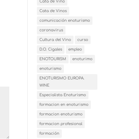
Cata de Vino
Cata de Vinos
comunicación enoturismo
coronavirus
Cultura del Vino
curso
D.O. Cigales
empleo
ENOTOURISM
enoturimo
enoturismo
ENOTURISMO EUROPA.
WINE
Especialista Enoturismo
formacion en enoturismo
formacion enoturismo
formacion profesional
formación