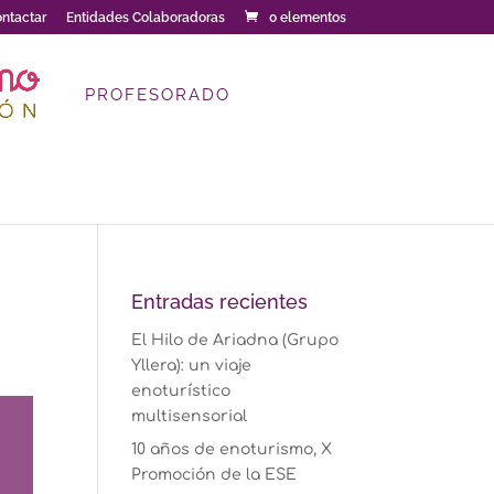
ntactar
Entidades Colaboradoras
0 elementos
PROFESORADO
Entradas recientes
El Hilo de Ariadna (Grupo
Yllera): un viaje
enoturístico
multisensorial
10 años de enoturismo, X
Promoción de la ESE