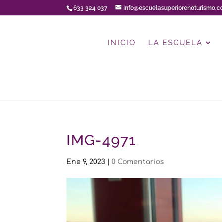
633 324 037
info@escuelasuperiorenoturismo.
INICIO
LA ESCUELA
IMG-4971
Ene 9, 2023
|
0 Comentarios