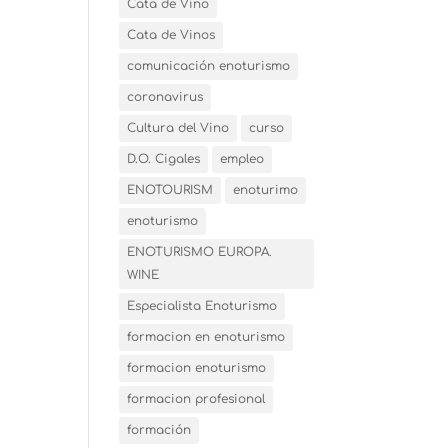
Cata de Vino
Cata de Vinos
comunicación enoturismo
coronavirus
Cultura del Vino
curso
D.O. Cigales
empleo
ENOTOURISM
enoturimo
enoturismo
ENOTURISMO EUROPA.
WINE
Especialista Enoturismo
formacion en enoturismo
formacion enoturismo
formacion profesional
formación