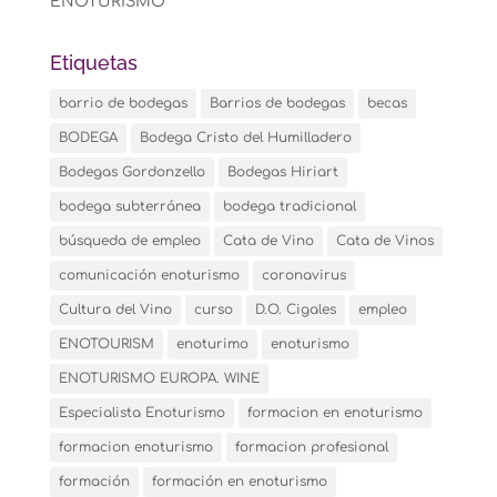
ENOTURISMO
Etiquetas
barrio de bodegas
Barrios de bodegas
becas
BODEGA
Bodega Cristo del Humilladero
Bodegas Gordonzello
Bodegas Hiriart
bodega subterránea
bodega tradicional
búsqueda de empleo
Cata de Vino
Cata de Vinos
comunicación enoturismo
coronavirus
Cultura del Vino
curso
D.O. Cigales
empleo
ENOTOURISM
enoturimo
enoturismo
ENOTURISMO EUROPA. WINE
Especialista Enoturismo
formacion en enoturismo
formacion enoturismo
formacion profesional
formación
formación en enoturismo