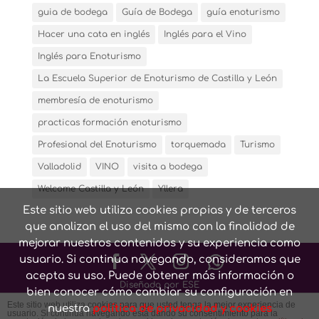
guia de bodega
Guía de Bodega
guía enoturismo
Hacer una cata en inglés
Inglés para el Vino
Inglés para Enoturismo
La Escuela Superior de Enoturismo de Castilla y León
membresía de enoturismo
practicas formación enoturismo
Profesional del Enoturismo
torquemada
Turismo
Valladolid
VINO
visita a bodega
Welcome Castilla y León
Yllera
Este sitio web utiliza cookies propias y de terceros
que analizan el uso del mismo con la finalidad de
mejorar nuestros contenidos y su experiencia como
usuario. Si continua navegando, consideramos que
acepta su uso. Puede obtener más información o
Diseñado por ESE
bien conocer cómo cambiar su configuración en
Este sitio web utiliza cookies para que usted tenga la mejor experiencia de
nuestra
política de privacidad y cookies
usuario. Si continúa navegando está dando su consentimiento para la