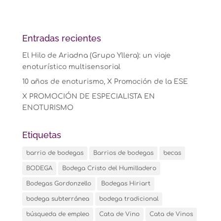
Entradas recientes
El Hilo de Ariadna (Grupo Yllera): un viaje
enoturístico multisensorial
10 años de enoturismo, X Promoción de la ESE
X PROMOCIÓN DE ESPECIALISTA EN
ENOTURISMO
Etiquetas
barrio de bodegas
Barrios de bodegas
becas
BODEGA
Bodega Cristo del Humilladero
Bodegas Gordonzello
Bodegas Hiriart
bodega subterránea
bodega tradicional
búsqueda de empleo
Cata de Vino
Cata de Vinos