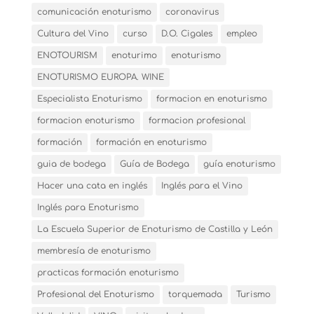
comunicación enoturismo
coronavirus
Cultura del Vino
curso
D.O. Cigales
empleo
ENOTOURISM
enoturimo
enoturismo
ENOTURISMO EUROPA. WINE
Especialista Enoturismo
formacion en enoturismo
formacion enoturismo
formacion profesional
formación
formación en enoturismo
guia de bodega
Guía de Bodega
guía enoturismo
Hacer una cata en inglés
Inglés para el Vino
Inglés para Enoturismo
La Escuela Superior de Enoturismo de Castilla y León
membresía de enoturismo
practicas formación enoturismo
Profesional del Enoturismo
torquemada
Turismo