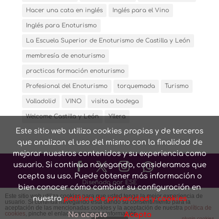
Hacer una cata en inglés
Inglés para el Vino
Inglés para Enoturismo
La Escuela Superior de Enoturismo de Castilla y León
membresía de enoturismo
practicas formación enoturismo
Profesional del Enoturismo
torquemada
Turismo
Valladolid
VINO
visita a bodega
Welcome Castilla y León
Yllera
Este sitio web utiliza cookies propias y de terceros
que analizan el uso del mismo con la finalidad de
mejorar nuestros contenidos y su experiencia como
usuario. Si continua navegando, consideramos que
acepta su uso. Puede obtener más información o
Diseñado por ESE
bien conocer cómo cambiar su configuración en
Este sitio web utiliza cookies para que usted tenga la mejor experiencia de
nuestra
política de privacidad y cookies
usuario. Si continúa navegando está dando su consentimiento para la
Conozca nuestra
Política de privacidad y cookies
y
Aviso
aceptación de las mencionadas cookies y la aceptación de nuestra
política de
cookies
, pinche el enlace para mayor información.
No acepto
Acepto
legal
plugin cookies