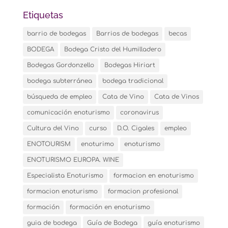
Etiquetas
barrio de bodegas
Barrios de bodegas
becas
BODEGA
Bodega Cristo del Humilladero
Bodegas Gordonzello
Bodegas Hiriart
bodega subterránea
bodega tradicional
búsqueda de empleo
Cata de Vino
Cata de Vinos
comunicación enoturismo
coronavirus
Cultura del Vino
curso
D.O. Cigales
empleo
ENOTOURISM
enoturimo
enoturismo
ENOTURISMO EUROPA. WINE
Especialista Enoturismo
formacion en enoturismo
formacion enoturismo
formacion profesional
formación
formación en enoturismo
guia de bodega
Guía de Bodega
guía enoturismo