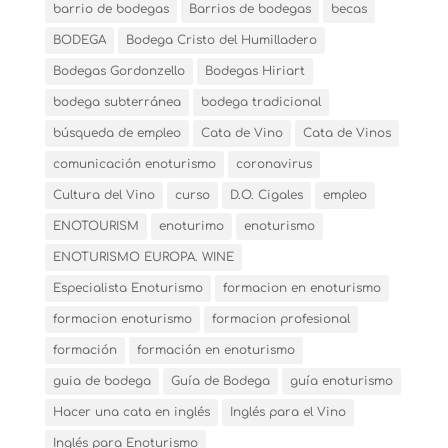
barrio de bodegas
Barrios de bodegas
becas
BODEGA
Bodega Cristo del Humilladero
Bodegas Gordonzello
Bodegas Hiriart
bodega subterránea
bodega tradicional
búsqueda de empleo
Cata de Vino
Cata de Vinos
comunicación enoturismo
coronavirus
Cultura del Vino
curso
D.O. Cigales
empleo
ENOTOURISM
enoturimo
enoturismo
ENOTURISMO EUROPA. WINE
Especialista Enoturismo
formacion en enoturismo
formacion enoturismo
formacion profesional
formación
formación en enoturismo
guia de bodega
Guía de Bodega
guía enoturismo
Hacer una cata en inglés
Inglés para el Vino
Inglés para Enoturismo