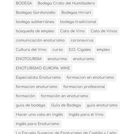
BODEGA
Bodega Cristo del Humilladero
Bodegas Gordonzello
Bodegas Hiriart
bodega subterránea
bodega tradicional
búsqueda de empleo
Cata de Vino
Cata de Vinos
comunicación enoturismo
coronavirus
Cultura del Vino
curso
D.O. Cigales
empleo
ENOTOURISM
enoturimo
enoturismo
ENOTURISMO EUROPA. WINE
Especialista Enoturismo
formacion en enoturismo
formacion enoturismo
formacion profesional
formación
formación en enoturismo
guia de bodega
Guía de Bodega
guía enoturismo
Hacer una cata en inglés
Inglés para el Vino
Inglés para Enoturismo
La Escuela Superior de Enoturismo de Castilla y León