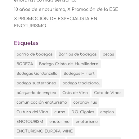
enoturístico multisensorial
10 años de enoturismo, X Promoción de la ESE
X PROMOCIÓN DE ESPECIALISTA EN
ENOTURISMO
Etiquetas
barrio de bodegas
Barrios de bodegas
becas
BODEGA
Bodega Cristo del Humilladero
Bodegas Gordonzello
Bodegas Hiriart
bodega subterránea
bodega tradicional
búsqueda de empleo
Cata de Vino
Cata de Vinos
comunicación enoturismo
coronavirus
Cultura del Vino
curso
D.O. Cigales
empleo
ENOTOURISM
enoturimo
enoturismo
ENOTURISMO EUROPA. WINE