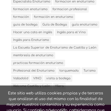
Especialista Enoturismo
formacion en enoturismo
formacion enoturismo
formacion profesional
formación
formación en enoturismo
guia de bodega
Guía de Bodega
guía enoturismo
Hacer una cata en inglés
Inglés para el Vino
Inglés para Enoturismo
La Escuela Superior de Enoturismo de Castilla y León
membresía de enoturismo
practicas formación enoturismo
Profesional del Enoturismo
torquemada
Turismo
Valladolid
VINO
visita a bodega
Welcome Castilla y León
Yllera
Este sitio web utiliza cookies propias y de terceros
que analizan el uso del mismo con la finalidad de
mejorar nuestros contenidos y su experiencia como
usuario. Si continua navegando, consideramos que