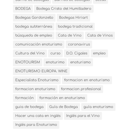
BODEGA
Bodega Cristo del Humilladero
Bodegas Gordonzello
Bodegas Hiriart
bodega subterránea
bodega tradicional
búsqueda de empleo
Cata de Vino
Cata de Vinos
comunicación enoturismo
coronavirus
Cultura del Vino
curso
D.O. Cigales
empleo
ENOTOURISM
enoturimo
enoturismo
ENOTURISMO EUROPA. WINE
Especialista Enoturismo
formacion en enoturismo
formacion enoturismo
formacion profesional
formación
formación en enoturismo
guia de bodega
Guía de Bodega
guía enoturismo
Hacer una cata en inglés
Inglés para el Vino
Inglés para Enoturismo