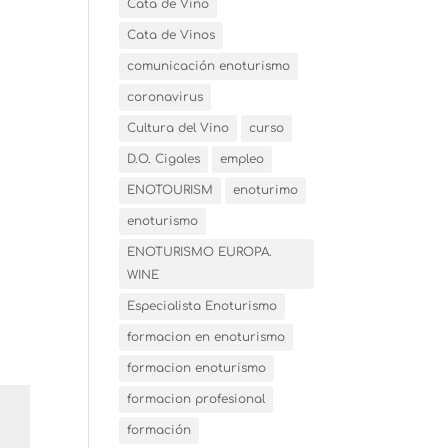
Cata de Vino
Cata de Vinos
comunicación enoturismo
coronavirus
Cultura del Vino
curso
D.O. Cigales
empleo
ENOTOURISM
enoturimo
enoturismo
ENOTURISMO EUROPA.
WINE
Especialista Enoturismo
formacion en enoturismo
formacion enoturismo
formacion profesional
formación