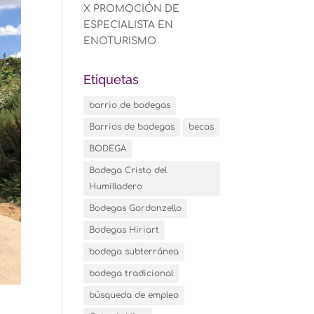
X PROMOCIÓN DE
ESPECIALISTA EN
ENOTURISMO
Etiquetas
barrio de bodegas
Barrios de bodegas
becas
BODEGA
Bodega Cristo del
Humilladero
Bodegas Gordonzello
Bodegas Hiriart
bodega subterránea
bodega tradicional
búsqueda de empleo