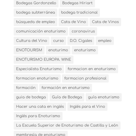
Bodegas Gordonzello
Bodegas Hiriart
bodega subterránea
bodega tradicional
búsqueda de empleo
Cata de Vino
Cata de Vinos
comunicación enoturismo
coronavirus
Cultura del Vino
curso
D.O. Cigales
empleo
ENOTOURISM
enoturimo
enoturismo
ENOTURISMO EUROPA. WINE
Especialista Enoturismo
formacion en enoturismo
formacion enoturismo
formacion profesional
formación
formación en enoturismo
guia de bodega
Guía de Bodega
guía enoturismo
Hacer una cata en inglés
Inglés para el Vino
Inglés para Enoturismo
La Escuela Superior de Enoturismo de Castilla y León
membresía de enoturismo