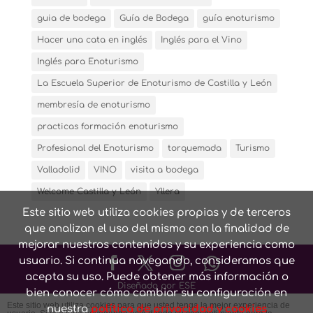
guia de bodega
Guía de Bodega
guía enoturismo
Hacer una cata en inglés
Inglés para el Vino
Inglés para Enoturismo
La Escuela Superior de Enoturismo de Castilla y León
membresía de enoturismo
practicas formación enoturismo
Profesional del Enoturismo
torquemada
Turismo
Valladolid
VINO
visita a bodega
Welcome Castilla y León
Yllera
Este sitio web utiliza cookies propias y de terceros
que analizan el uso del mismo con la finalidad de
mejorar nuestros contenidos y su experiencia como
usuario. Si continua navegando, consideramos que
acepta su uso. Puede obtener más información o
Diseñado por ESE
bien conocer cómo cambiar su configuración en
Este sitio web utiliza cookies para que usted tenga la mejor experiencia de
nuestra
política de privacidad y cookies