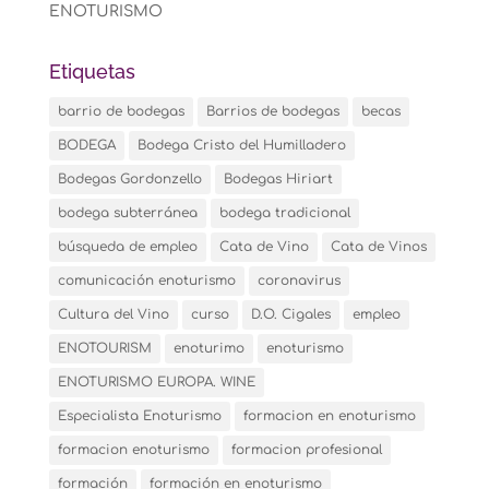
ENOTURISMO
Etiquetas
barrio de bodegas
Barrios de bodegas
becas
BODEGA
Bodega Cristo del Humilladero
Bodegas Gordonzello
Bodegas Hiriart
bodega subterránea
bodega tradicional
búsqueda de empleo
Cata de Vino
Cata de Vinos
comunicación enoturismo
coronavirus
Cultura del Vino
curso
D.O. Cigales
empleo
ENOTOURISM
enoturimo
enoturismo
ENOTURISMO EUROPA. WINE
Especialista Enoturismo
formacion en enoturismo
formacion enoturismo
formacion profesional
formación
formación en enoturismo