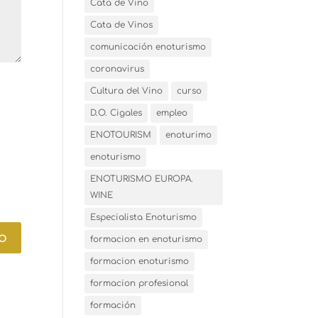
Cata de Vino
Cata de Vinos
comunicación enoturismo
coronavirus
Cultura del Vino
curso
D.O. Cigales
empleo
ENOTOURISM
enoturimo
enoturismo
ENOTURISMO EUROPA.
WINE
Especialista Enoturismo
formacion en enoturismo
formacion enoturismo
formacion profesional
formación