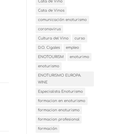
Cata de Vino
Cata de Vinos
comunicación enoturismo
coronavirus
Cultura del Vino
curso
D.O. Cigales
empleo
ENOTOURISM
enoturimo
enoturismo
ENOTURISMO EUROPA.
WINE
Especialista Enoturismo
formacion en enoturismo
formacion enoturismo
formacion profesional
formación