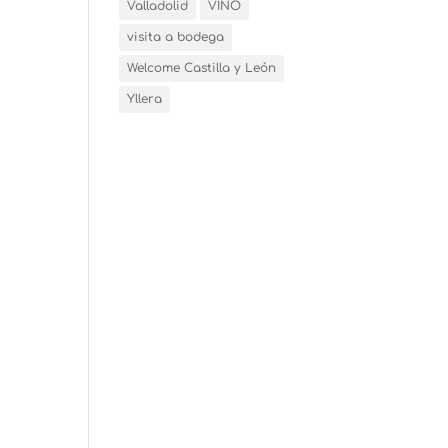
Valladolid
VINO
visita a bodega
Welcome Castilla y León
Yllera