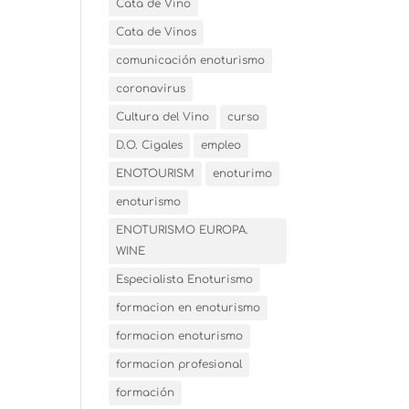
Cata de Vino
Cata de Vinos
comunicación enoturismo
coronavirus
Cultura del Vino
curso
D.O. Cigales
empleo
ENOTOURISM
enoturimo
enoturismo
ENOTURISMO EUROPA.
WINE
Especialista Enoturismo
formacion en enoturismo
formacion enoturismo
formacion profesional
formación