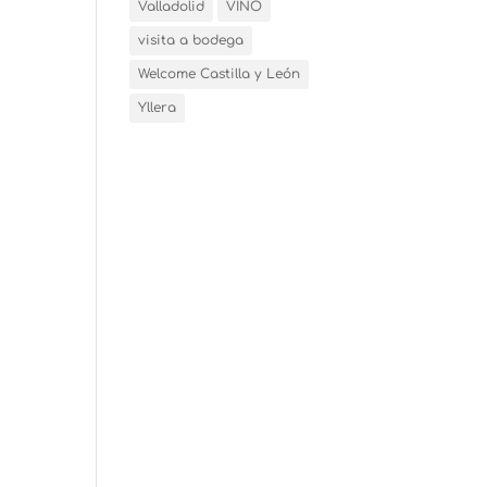
Valladolid
VINO
visita a bodega
Welcome Castilla y León
Yllera