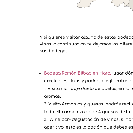
Y si quieres visitar alguna de estas bodeg
vinos, a continuación te dejamos las difer
sus bodegas.
Bodega Ramón Bilbao en Haro,
lugar dón
excelentes riojas y podrás elegir entre 
Visita maridaje duelo de duelas, en la 
aromas.
Visita Armonías y quesos, podrás reali
todo ello armonizado de 4 quesos de la
Wine bar- degustación de vinos, si no t
aperitivo, esta es la opción que debes es