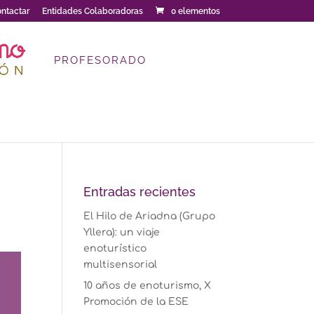
ntactar
Entidades Colaboradoras
0 elementos
PROFESORADO
Entradas recientes
El Hilo de Ariadna (Grupo
Yllera): un viaje
enoturístico
multisensorial
10 años de enoturismo, X
Promoción de la ESE