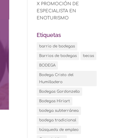
X PROMOCIÓN DE
ESPECIALISTA EN
ENOTURISMO
Etiquetas
barrio de bodegas
Barrios de bodegas
becas
BODEGA
Bodega Cristo del
Humilladero
Bodegas Gordonzello
Bodegas Hiriart
bodega subterránea
bodega tradicional
búsqueda de empleo