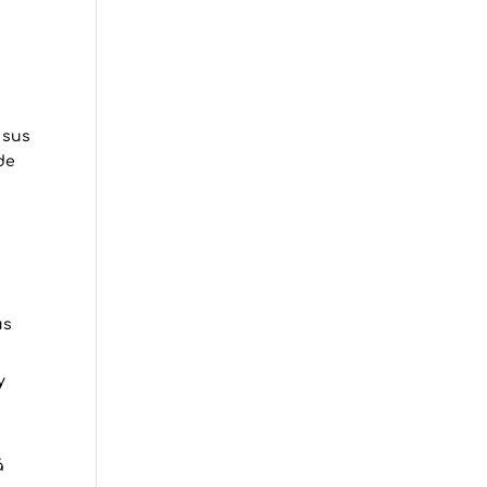
 sus
de
us
y
á