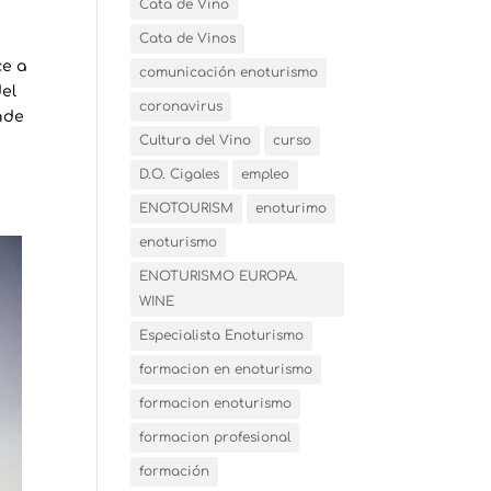
Cata de Vino
Cata de Vinos
ce a
comunicación enoturismo
del
coronavirus
nde
Cultura del Vino
curso
D.O. Cigales
empleo
ENOTOURISM
enoturimo
enoturismo
ENOTURISMO EUROPA.
WINE
Especialista Enoturismo
formacion en enoturismo
formacion enoturismo
formacion profesional
formación