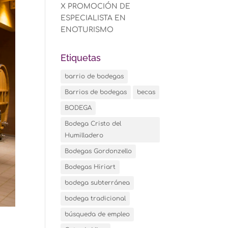
X PROMOCIÓN DE
ESPECIALISTA EN
ENOTURISMO
Etiquetas
barrio de bodegas
Barrios de bodegas
becas
BODEGA
Bodega Cristo del
Humilladero
Bodegas Gordonzello
Bodegas Hiriart
bodega subterránea
bodega tradicional
búsqueda de empleo