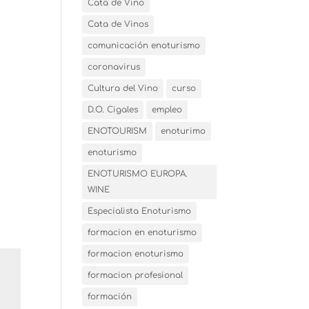
Cata de Vino
Cata de Vinos
comunicación enoturismo
coronavirus
Cultura del Vino
curso
D.O. Cigales
empleo
ENOTOURISM
enoturimo
enoturismo
ENOTURISMO EUROPA.
WINE
Especialista Enoturismo
formacion en enoturismo
formacion enoturismo
formacion profesional
formación