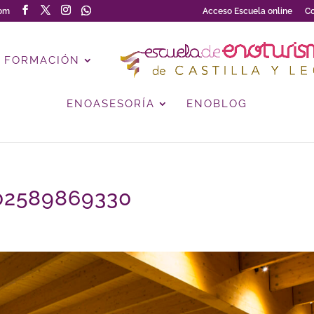
com
Acceso Escuela online
Co
FORMACIÓN
ENOASESORÍA
ENOBLOG
02589869330