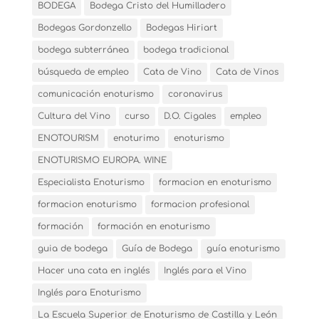
BODEGA
Bodega Cristo del Humilladero
Bodegas Gordonzello
Bodegas Hiriart
bodega subterránea
bodega tradicional
búsqueda de empleo
Cata de Vino
Cata de Vinos
comunicación enoturismo
coronavirus
Cultura del Vino
curso
D.O. Cigales
empleo
ENOTOURISM
enoturimo
enoturismo
ENOTURISMO EUROPA. WINE
Especialista Enoturismo
formacion en enoturismo
formacion enoturismo
formacion profesional
formación
formación en enoturismo
guia de bodega
Guía de Bodega
guía enoturismo
Hacer una cata en inglés
Inglés para el Vino
Inglés para Enoturismo
La Escuela Superior de Enoturismo de Castilla y León