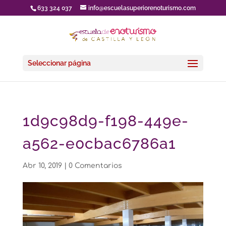
633 324 037
info@escuelasuperiorenoturismo.com
Seleccionar página
1d9c98d9-f198-449e-
a562-e0cbac6786a1
Abr 10, 2019
|
0 Comentarios