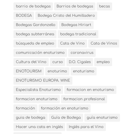
barrio de bodegas
Barrios de bodegas
becas
BODEGA
Bodega Cristo del Humilladero
Bodegas Gordonzello
Bodegas Hiriart
bodega subterránea
bodega tradicional
búsqueda de empleo
Cata de Vino
Cata de Vinos
comunicación enoturismo
coronavirus
Cultura del Vino
curso
D.O. Cigales
empleo
ENOTOURISM
enoturimo
enoturismo
ENOTURISMO EUROPA. WINE
Especialista Enoturismo
formacion en enoturismo
formacion enoturismo
formacion profesional
formación
formación en enoturismo
guia de bodega
Guía de Bodega
guía enoturismo
Hacer una cata en inglés
Inglés para el Vino