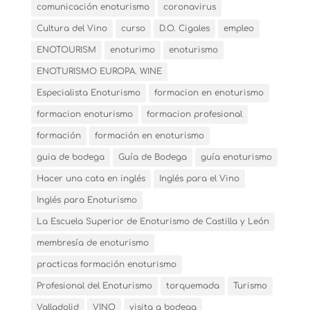
comunicación enoturismo
coronavirus
Cultura del Vino
curso
D.O. Cigales
empleo
ENOTOURISM
enoturimo
enoturismo
ENOTURISMO EUROPA. WINE
Especialista Enoturismo
formacion en enoturismo
formacion enoturismo
formacion profesional
formación
formación en enoturismo
guia de bodega
Guía de Bodega
guía enoturismo
Hacer una cata en inglés
Inglés para el Vino
Inglés para Enoturismo
La Escuela Superior de Enoturismo de Castilla y León
membresía de enoturismo
practicas formación enoturismo
Profesional del Enoturismo
torquemada
Turismo
Valladolid
VINO
visita a bodega