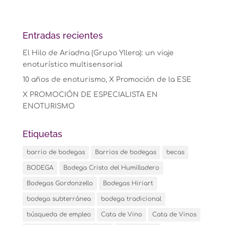
Entradas recientes
El Hilo de Ariadna (Grupo Yllera): un viaje
enoturístico multisensorial
10 años de enoturismo, X Promoción de la ESE
X PROMOCIÓN DE ESPECIALISTA EN
ENOTURISMO
Etiquetas
barrio de bodegas
Barrios de bodegas
becas
BODEGA
Bodega Cristo del Humilladero
Bodegas Gordonzello
Bodegas Hiriart
bodega subterránea
bodega tradicional
búsqueda de empleo
Cata de Vino
Cata de Vinos