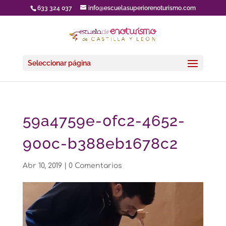
633 324 037
info@escuelasuperiorenoturismo.com
Seleccionar página
59a4759e-0fc2-4652-
900c-b388eb1678c2
Abr 10, 2019
|
0 Comentarios