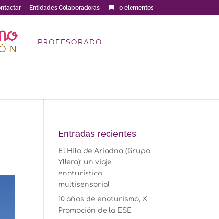
ntactar
Entidades Colaboradoras
0 elementos
PROFESORADO
Entradas recientes
El Hilo de Ariadna (Grupo
Yllera): un viaje
enoturístico
multisensorial
10 años de enoturismo, X
Promoción de la ESE