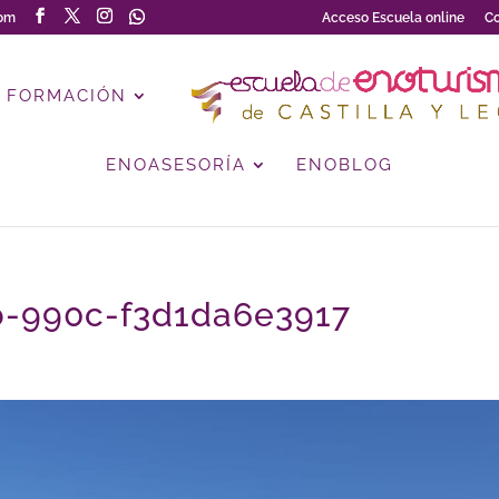
com
Acceso Escuela online
Co
FORMACIÓN
ENOASESORÍA
ENOBLOG
b-990c-f3d1da6e3917