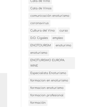
Cata de Vino
Cata de Vinos
comunicación enoturismo
coronavirus
Cultura del Vino
curso
D.O. Cigales
empleo
ENOTOURISM
enoturimo
enoturismo
ENOTURISMO EUROPA.
WINE
Especialista Enoturismo
formacion en enoturismo
formacion enoturismo
formacion profesional
formación