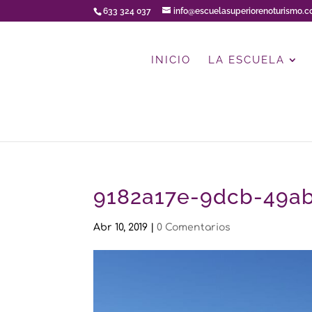
633 324 037
info@escuelasuperiorenoturismo.
INICIO
LA ESCUELA
9182a17e-9dcb-49a
Abr 10, 2019
|
0 Comentarios