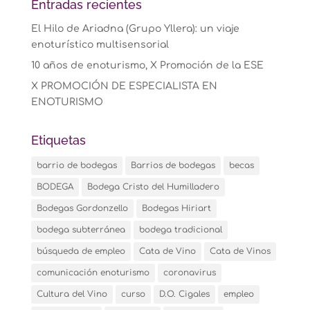
Entradas recientes
El Hilo de Ariadna (Grupo Yllera): un viaje
enoturístico multisensorial
10 años de enoturismo, X Promoción de la ESE
X PROMOCIÓN DE ESPECIALISTA EN
ENOTURISMO
Etiquetas
barrio de bodegas
Barrios de bodegas
becas
BODEGA
Bodega Cristo del Humilladero
Bodegas Gordonzello
Bodegas Hiriart
bodega subterránea
bodega tradicional
búsqueda de empleo
Cata de Vino
Cata de Vinos
comunicación enoturismo
coronavirus
Cultura del Vino
curso
D.O. Cigales
empleo