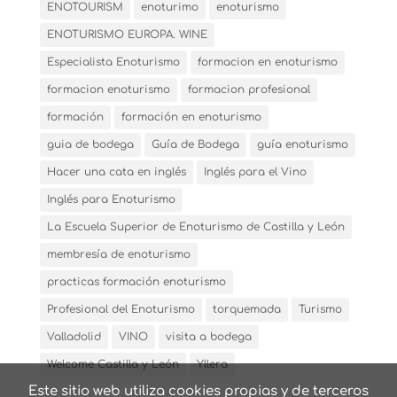
ENOTOURISM
enoturimo
enoturismo
ENOTURISMO EUROPA. WINE
Especialista Enoturismo
formacion en enoturismo
formacion enoturismo
formacion profesional
formación
formación en enoturismo
guia de bodega
Guía de Bodega
guía enoturismo
Hacer una cata en inglés
Inglés para el Vino
Inglés para Enoturismo
La Escuela Superior de Enoturismo de Castilla y León
membresía de enoturismo
practicas formación enoturismo
Profesional del Enoturismo
torquemada
Turismo
Valladolid
VINO
visita a bodega
Welcome Castilla y León
Yllera
Este sitio web utiliza cookies propias y de terceros