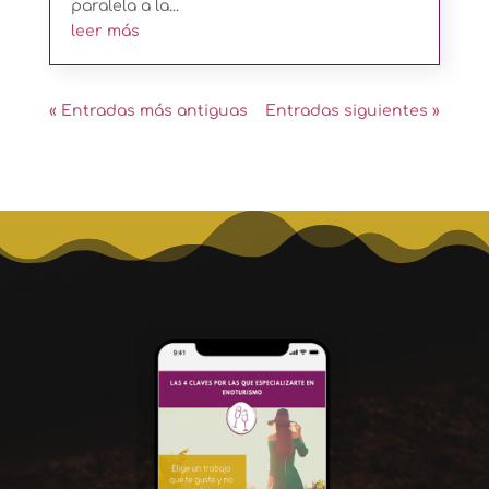
paralela a la...
leer más
« Entradas más antiguas
Entradas siguientes »