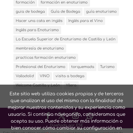
formación
formación en enoturismo
guia de bodega
Guía de Bodega
guía enoturismo
Hacer una cata en inglés
Inglés para el Vino
Inglés para Enoturismo
La Escuela Superior de Enoturismo de Castilla y León
membresía de enoturismo
practicas formación enoturismo
Profesional del Enoturismo
torquemada
Turismo
Valladolid
VINO
visita a bodega
Welcome Castilla y León
Yllera
Este sitio web utiliza cookies propias y de terceros
que analizan el uso del mismo con la finalidad de
mejorar nuestros contenidos y su experiencia como
usuario. Si continua navegando, consideramos que
acepta su uso. Puede obtener más información o
Diseñado por ESE
bien conocer cómo cambiar su configuración en