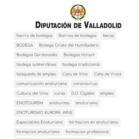
barrio de bodegas
Barrios de bodegas
becas
BODEGA
Bodega Cristo del Humilladero
Bodegas Gordonzello
Bodegas Hiriart
bodega subterránea
bodega tradicional
búsqueda de empleo
Cata de Vino
Cata de Vinos
comunicación enoturismo
coronavirus
Cultura del Vino
curso
D.O. Cigales
empleo
ENOTOURISM
enoturimo
enoturismo
ENOTURISMO EUROPA. WINE
Especialista Enoturismo
formacion en enoturismo
formacion enoturismo
formacion profesional