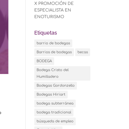
X PROMOCIÓN DE
ESPECIALISTA EN
ENOTURISMO
Etiquetas
barrio de bodegas
Barrios de bodegas
becas
BODEGA
Bodega Cristo del
Humilladero
Bodegas Gordonzello
Bodegas Hiriart
bodega subterránea
bodega tradicional
o
búsqueda de empleo