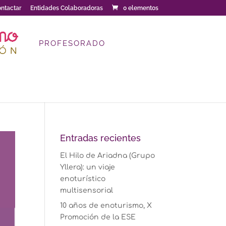
ntactar
Entidades Colaboradoras
0 elementos
PROFESORADO
Entradas recientes
El Hilo de Ariadna (Grupo
Yllera): un viaje
enoturístico
multisensorial
10 años de enoturismo, X
Promoción de la ESE