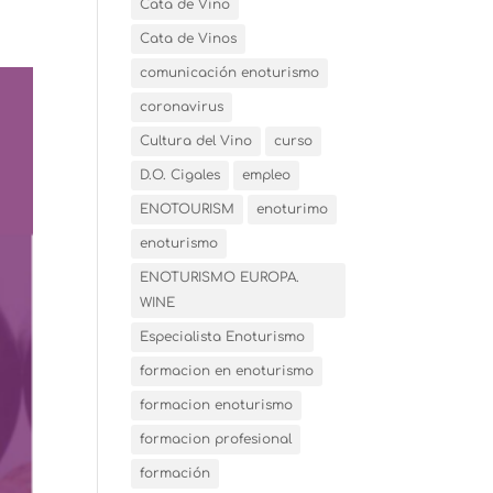
Cata de Vino
Cata de Vinos
comunicación enoturismo
coronavirus
Cultura del Vino
curso
D.O. Cigales
empleo
ENOTOURISM
enoturimo
enoturismo
ENOTURISMO EUROPA.
WINE
Especialista Enoturismo
formacion en enoturismo
formacion enoturismo
formacion profesional
formación