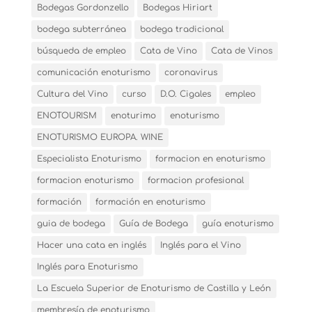
Bodegas Gordonzello
Bodegas Hiriart
bodega subterránea
bodega tradicional
búsqueda de empleo
Cata de Vino
Cata de Vinos
comunicación enoturismo
coronavirus
Cultura del Vino
curso
D.O. Cigales
empleo
ENOTOURISM
enoturimo
enoturismo
ENOTURISMO EUROPA. WINE
Especialista Enoturismo
formacion en enoturismo
formacion enoturismo
formacion profesional
formación
formación en enoturismo
guia de bodega
Guía de Bodega
guía enoturismo
Hacer una cata en inglés
Inglés para el Vino
Inglés para Enoturismo
La Escuela Superior de Enoturismo de Castilla y León
membresía de enoturismo