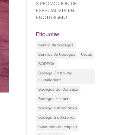
X PROMOCIÓN DE
ESPECIALISTA EN
ENOTURISMO
Etiquetas
barrio de bodegas
Barrios de bodegas
becas
BODEGA
Bodega Cristo del
Humilladero
Bodegas Gordonzello
Bodegas Hiriart
bodega subterránea
bodega tradicional
búsqueda de empleo