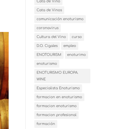
Cata de Vino
Cata de Vinos
comunicación enoturismo
coronavirus
Cultura del Vino
curso
D.O. Cigales
empleo
ENOTOURISM
enoturimo
enoturismo
ENOTURISMO EUROPA.
WINE
Especialista Enoturismo
formacion en enoturismo
formacion enoturismo
formacion profesional
formación