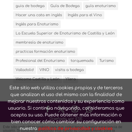
guia de bodega
Guía de Bodega
guía enoturismo
Hacer una cata en inglés
Inglés para el Vino
Inglés para Enoturismo
La Escuela Superior de Enoturismo de Castilla y León
membresía de enoturismo
practicas formación enoturismo
Profesional del Enoturismo
torquemada
Turismo
Valladolid
VINO
visita a bodega
Welcome Castilla y León
Yllera
Este sitio web utiliza cookies propias y de terceros
que analizan el uso del mismo con la finalidad de
mejorar nuestros contenidos y su experiencia como
usuario. Si continua navegando, consideramos que
acepta su uso. Puede obtener más información o
Diseñado por ESE
bien conocer cómo cambiar su configuración en
Este sitio web utiliza cookies para que usted tenga la mejor experiencia de
nuestra
política de privacidad y cookies
usuario. Si continúa navegando está dando su consentimiento para la