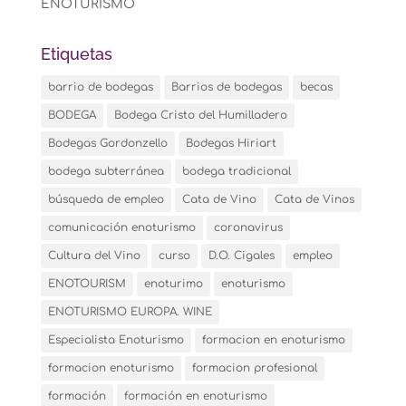
ENOTURISMO
Etiquetas
barrio de bodegas
Barrios de bodegas
becas
BODEGA
Bodega Cristo del Humilladero
Bodegas Gordonzello
Bodegas Hiriart
bodega subterránea
bodega tradicional
búsqueda de empleo
Cata de Vino
Cata de Vinos
comunicación enoturismo
coronavirus
Cultura del Vino
curso
D.O. Cigales
empleo
ENOTOURISM
enoturimo
enoturismo
ENOTURISMO EUROPA. WINE
Especialista Enoturismo
formacion en enoturismo
formacion enoturismo
formacion profesional
formación
formación en enoturismo