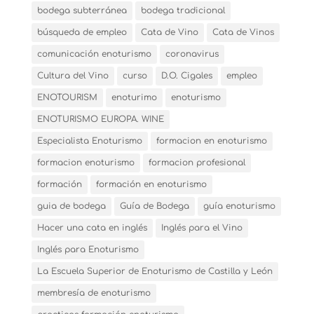
bodega subterránea
bodega tradicional
búsqueda de empleo
Cata de Vino
Cata de Vinos
comunicación enoturismo
coronavirus
Cultura del Vino
curso
D.O. Cigales
empleo
ENOTOURISM
enoturimo
enoturismo
ENOTURISMO EUROPA. WINE
Especialista Enoturismo
formacion en enoturismo
formacion enoturismo
formacion profesional
formación
formación en enoturismo
guia de bodega
Guía de Bodega
guía enoturismo
Hacer una cata en inglés
Inglés para el Vino
Inglés para Enoturismo
La Escuela Superior de Enoturismo de Castilla y León
membresía de enoturismo