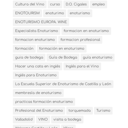
Cultura del Vino
curso
D.O. Cigales
empleo
ENOTOURISM
enoturimo
enoturismo
ENOTURISMO EUROPA. WINE
Especialista Enoturismo
formacion en enoturismo
formacion enoturismo
formacion profesional
formación
formación en enoturismo
guia de bodega
Guía de Bodega
guía enoturismo
Hacer una cata en inglés
Inglés para el Vino
Inglés para Enoturismo
La Escuela Superior de Enoturismo de Castilla y León
membresía de enoturismo
practicas formación enoturismo
Profesional del Enoturismo
torquemada
Turismo
Valladolid
VINO
visita a bodega