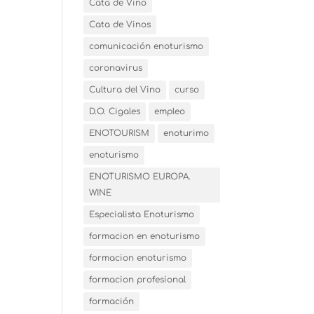
Cata de Vino
Cata de Vinos
comunicación enoturismo
coronavirus
Cultura del Vino
curso
D.O. Cigales
empleo
ENOTOURISM
enoturimo
enoturismo
ENOTURISMO EUROPA.
WINE
Especialista Enoturismo
formacion en enoturismo
formacion enoturismo
formacion profesional
formación