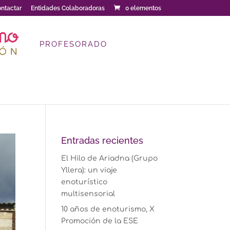
ntactar
Entidades Colaboradoras
0 elementos
PROFESORADO
Entradas recientes
El Hilo de Ariadna (Grupo
Yllera): un viaje
enoturístico
multisensorial
10 años de enoturismo, X
Promoción de la ESE