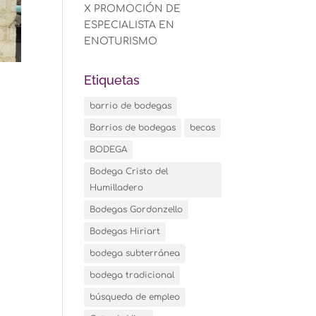
X PROMOCIÓN DE
ESPECIALISTA EN
ENOTURISMO
Etiquetas
barrio de bodegas
Barrios de bodegas
becas
BODEGA
Bodega Cristo del
Humilladero
Bodegas Gordonzello
Bodegas Hiriart
bodega subterránea
bodega tradicional
búsqueda de empleo