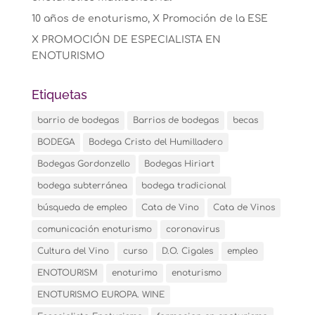
10 años de enoturismo, X Promoción de la ESE
X PROMOCIÓN DE ESPECIALISTA EN
ENOTURISMO
Etiquetas
barrio de bodegas
Barrios de bodegas
becas
BODEGA
Bodega Cristo del Humilladero
Bodegas Gordonzello
Bodegas Hiriart
bodega subterránea
bodega tradicional
búsqueda de empleo
Cata de Vino
Cata de Vinos
comunicación enoturismo
coronavirus
Cultura del Vino
curso
D.O. Cigales
empleo
ENOTOURISM
enoturimo
enoturismo
ENOTURISMO EUROPA. WINE