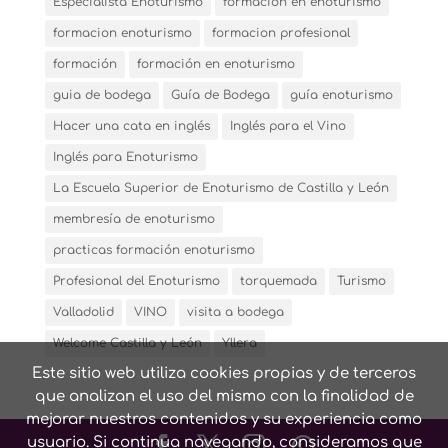
Especialista Enoturismo
formacion en enoturismo
formacion enoturismo
formacion profesional
formación
formación en enoturismo
guia de bodega
Guía de Bodega
guía enoturismo
Hacer una cata en inglés
Inglés para el Vino
Inglés para Enoturismo
La Escuela Superior de Enoturismo de Castilla y León
membresía de enoturismo
practicas formación enoturismo
Profesional del Enoturismo
torquemada
Turismo
Valladolid
VINO
visita a bodega
Welcome Castilla y León
Yllera
Este sitio web utiliza cookies propias y de terceros
que analizan el uso del mismo con la finalidad de
mejorar nuestros contenidos y su experiencia como
usuario. Si continua navegando, consideramos que