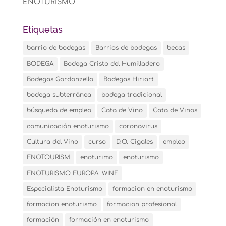
ENOTURISMO
Etiquetas
barrio de bodegas
Barrios de bodegas
becas
BODEGA
Bodega Cristo del Humilladero
Bodegas Gordonzello
Bodegas Hiriart
bodega subterránea
bodega tradicional
búsqueda de empleo
Cata de Vino
Cata de Vinos
comunicación enoturismo
coronavirus
Cultura del Vino
curso
D.O. Cigales
empleo
ENOTOURISM
enoturimo
enoturismo
ENOTURISMO EUROPA. WINE
Especialista Enoturismo
formacion en enoturismo
formacion enoturismo
formacion profesional
formación
formación en enoturismo