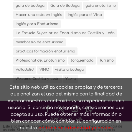
guia de bodega
Guía de Bodega
guía enoturismo
Hacer una cata en inglés
Inglés para el Vino
Inglés para Enoturismo
La Escuela Superior de Enoturismo de Castilla y León
membresía de enoturismo
practicas formación enoturismo
Profesional del Enoturismo
torquemada
Turismo
Valladolid
VINO
visita a bodega
Welcome Castilla y León
Yllera
Este sitio web utiliza cookies propias y de terceros
que analizan el uso del mismo con la finalidad de
mejorar nuestros contenidos y su experiencia como
usuario. Si continua navegando, consideramos que
acepta su uso. Puede obtener más información o
Diseñado por ESE
bien conocer cómo cambiar su configuración en
Este sitio web utiliza cookies para que usted tenga la mejor experiencia de
nuestra
política de privacidad y cookies
usuario. Si continúa navegando está dando su consentimiento para la