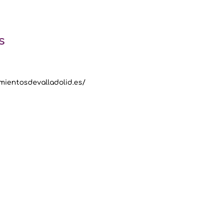
s
mientosdevalladolid.es/