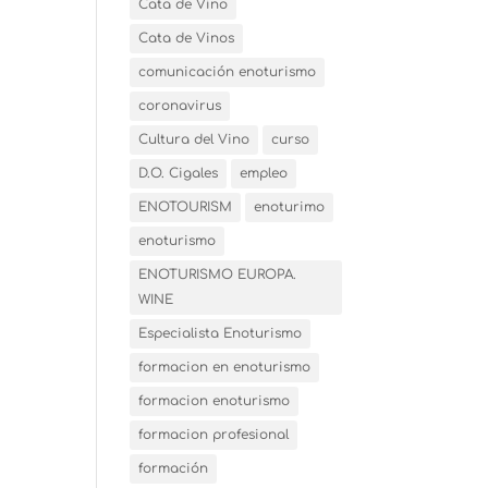
Cata de Vino
Cata de Vinos
comunicación enoturismo
coronavirus
Cultura del Vino
curso
D.O. Cigales
empleo
ENOTOURISM
enoturimo
enoturismo
ENOTURISMO EUROPA.
WINE
Especialista Enoturismo
formacion en enoturismo
formacion enoturismo
formacion profesional
formación