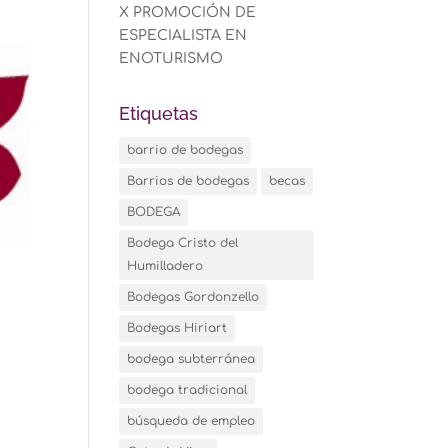
X PROMOCIÓN DE
ESPECIALISTA EN
ENOTURISMO
Etiquetas
barrio de bodegas
Barrios de bodegas
becas
BODEGA
Bodega Cristo del
Humilladero
Bodegas Gordonzello
Bodegas Hiriart
bodega subterránea
bodega tradicional
búsqueda de empleo