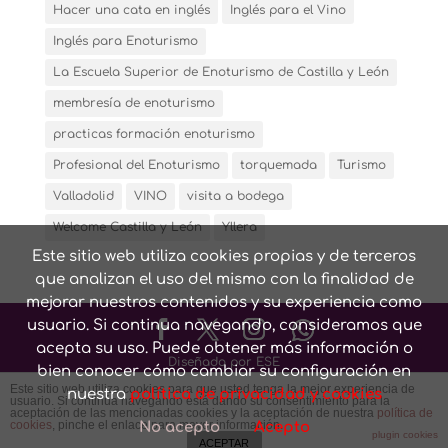
Hacer una cata en inglés
Inglés para el Vino
Inglés para Enoturismo
La Escuela Superior de Enoturismo de Castilla y León
membresía de enoturismo
practicas formación enoturismo
Profesional del Enoturismo
torquemada
Turismo
Valladolid
VINO
visita a bodega
Welcome Castilla y León
Yllera
Este sitio web utiliza cookies propias y de terceros
que analizan el uso del mismo con la finalidad de
mejorar nuestros contenidos y su experiencia como
usuario. Si continua navegando, consideramos que
acepta su uso. Puede obtener más información o
Diseñado por ESE
bien conocer cómo cambiar su configuración en
Este sitio web utiliza cookies para que usted tenga la mejor experiencia de
nuestra
política de privacidad y cookies
usuario. Si continúa navegando está dando su consentimiento para la
Conozca nuestra
Política de privacidad y cookies
y
Aviso
aceptación de las mencionadas cookies y la aceptación de nuestra
política de
cookies
, pinche el enlace para mayor información.
No acepto
Acepto
legal
plugin cookies
ACEPTAR