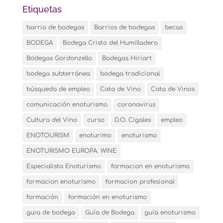
Etiquetas
barrio de bodegas
Barrios de bodegas
becas
BODEGA
Bodega Cristo del Humilladero
Bodegas Gordonzello
Bodegas Hiriart
bodega subterránea
bodega tradicional
búsqueda de empleo
Cata de Vino
Cata de Vinos
comunicación enoturismo
coronavirus
Cultura del Vino
curso
D.O. Cigales
empleo
ENOTOURISM
enoturimo
enoturismo
ENOTURISMO EUROPA. WINE
Especialista Enoturismo
formacion en enoturismo
formacion enoturismo
formacion profesional
formación
formación en enoturismo
guia de bodega
Guía de Bodega
guía enoturismo