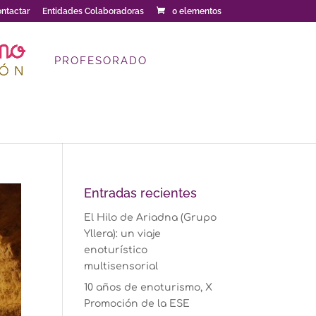
ntactar
Entidades Colaboradoras
0 elementos
PROFESORADO
Entradas recientes
El Hilo de Ariadna (Grupo
Yllera): un viaje
enoturístico
multisensorial
10 años de enoturismo, X
Promoción de la ESE