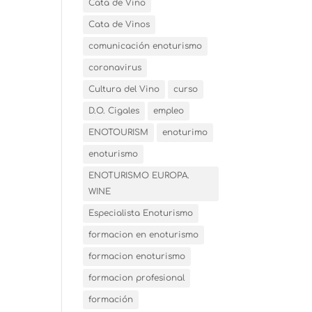
Cata de Vino
Cata de Vinos
comunicación enoturismo
coronavirus
Cultura del Vino
curso
D.O. Cigales
empleo
ENOTOURISM
enoturimo
enoturismo
ENOTURISMO EUROPA.
WINE
Especialista Enoturismo
formacion en enoturismo
formacion enoturismo
formacion profesional
formación