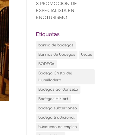
X PROMOCIÓN DE
ESPECIALISTA EN
ENOTURISMO
Etiquetas
barrio de bodegas
Barrios de bodegas
becas
BODEGA
Bodega Cristo del
Humilladero
Bodegas Gordonzello
Bodegas Hiriart
bodega subterránea
bodega tradicional
búsqueda de empleo