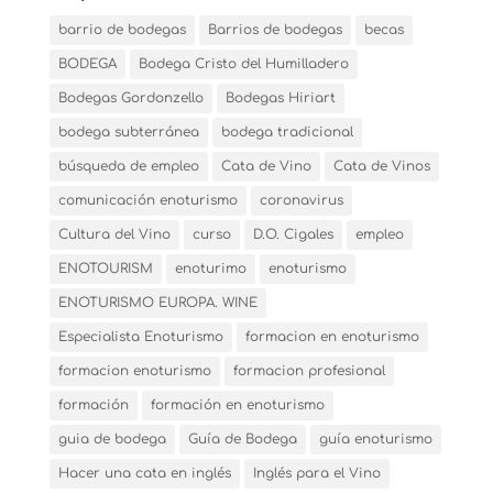
barrio de bodegas
Barrios de bodegas
becas
BODEGA
Bodega Cristo del Humilladero
Bodegas Gordonzello
Bodegas Hiriart
bodega subterránea
bodega tradicional
búsqueda de empleo
Cata de Vino
Cata de Vinos
comunicación enoturismo
coronavirus
Cultura del Vino
curso
D.O. Cigales
empleo
ENOTOURISM
enoturimo
enoturismo
ENOTURISMO EUROPA. WINE
Especialista Enoturismo
formacion en enoturismo
formacion enoturismo
formacion profesional
formación
formación en enoturismo
guia de bodega
Guía de Bodega
guía enoturismo
Hacer una cata en inglés
Inglés para el Vino